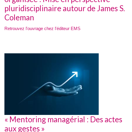
pluridisciplinaire autour de James S.
Coleman
Retrouvez l'ouvrage chez l'éditeur EMS
« Mentoring managérial : Des actes
aux gestes »