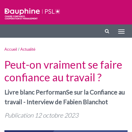
Aller au contenu principal
Affic
la
navig
Vous êtes ici
Accueil
/
Actualité
Peut-on vraiment se faire
confiance au travail ?
Livre blanc PerformanSe sur la Confiance au
travail - Interview de Fabien Blanchot
Publication 12 octobre 2023