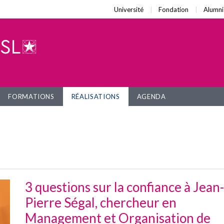
Université
Fondation
Alumni
FORMATIONS
RÉALISATIONS
AGENDA
3 questions sur la confiance à Jean-
Pierre Ségal, chercheur en
Management et Organisation de