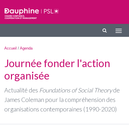
Aller au contenu principal
Affic
la
navig
Vous êtes ici
Accueil
/
Agenda
Journée fonder l'action
organisée
Actualité des
Foundations of Social Theory
de
James Coleman pour la compréhension des
organisations contemporaines (1990-2020)