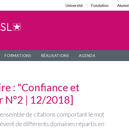
Université
Fondation
Alumni
FORMATIONS
RÉALISATIONS
AGENDA
re : "Confiance et
er N°2 | 12/2018]
 ensemble de citations comportant le mot
elèvent de différents domaines répartis en