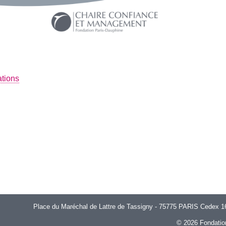
ations
Place du Maréchal de Lattre de Tassigny - 75775 PARIS Cedex 16 |
© 2026 Fondatio