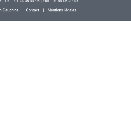
 Tél. : 01 44 05 44 05 | Fax : 01 44 05 49 49
n Dauphine
Contact
Mentions légales