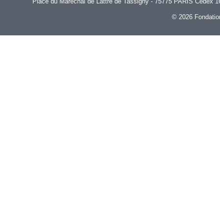
Place du Maréchal de Lattre de Tassigny - 75775 PARIS Cedex 16 |
© 2026 Fondatio