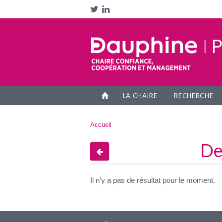
Aller au contenu principal
Networks
Accès
LA CHAIRE
RECHERCHE
Vous êtes ici
Accueil
De
Avant
Il n'y a pas de résultat pour le moment.