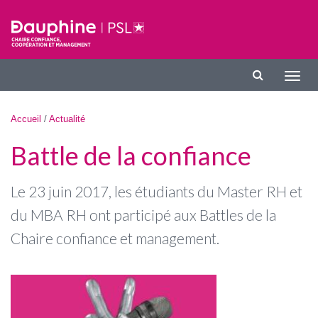
Aller au contenu principal
Affic
la
navig
Vous êtes ici
Accueil
/
Actualité
Battle de la confiance
Le 23 juin 2017, les étudiants du Master RH et
du MBA RH ont participé aux Battles de la
Chaire confiance et management.