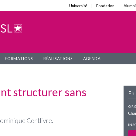
Université
Fondation
Alumni
FORMATIONS
RÉALISATIONS
AGENDA
nt structurer sans
En 
ORG
Chai
ominique Centlivre.
INS