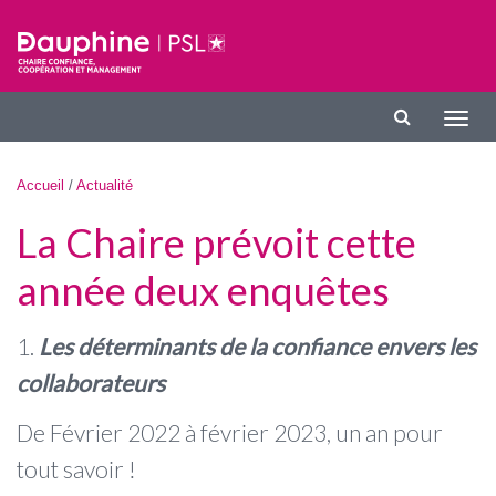
Aller au contenu principal
Affic
la
navig
Vous êtes ici
Accueil
/
Actualité
La Chaire prévoit cette
année deux enquêtes
1.
Les déterminants de la confiance envers les
collaborateurs
De Février 2022 à février 2023, un an pour
tout savoir !